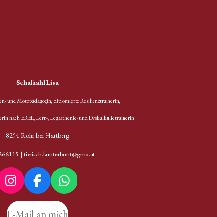
Schafzahl Lisa
en- und Motopädagogin, diplomierte Resilienztrainerin,
nerin nach EREL,
Lern-, Legasthenie- und Dyskalkulietrainerin
8294 Rohr bei Hartberg
4266115
|
tierisch.kunterbunt@gmx.at
I
F
W
n
a
h
s
c
a
E-Mail an mich