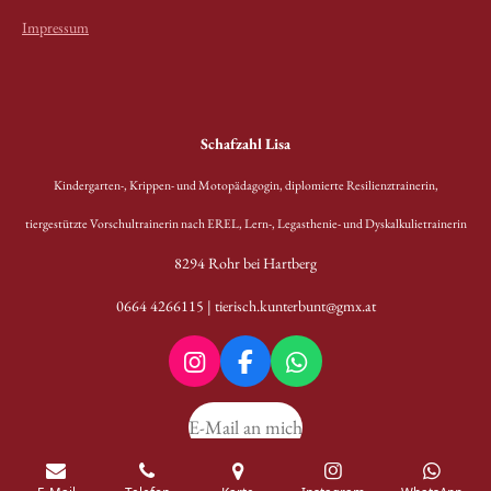
Impressum
Schafzahl Lisa
Kindergarten-, Krippen- und Motopädagogin, diplomierte Resilienztrainerin,
t
iergestützte Vorschultrainerin nach EREL,
Lern-, Legasthenie- und Dyskalkulietrainerin
8294 Rohr bei Hartberg
0664 4266115
|
tierisch.kunterbunt@gmx.at
I
F
W
n
a
h
s
c
a
E-Mail an mich
t
e
t
a
b
s
g
o
A