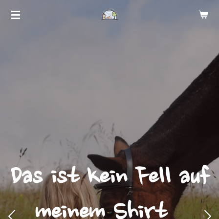
Zum
Hauptinhalt
springen
Das ist kein Fell auf
meinem Shirt...