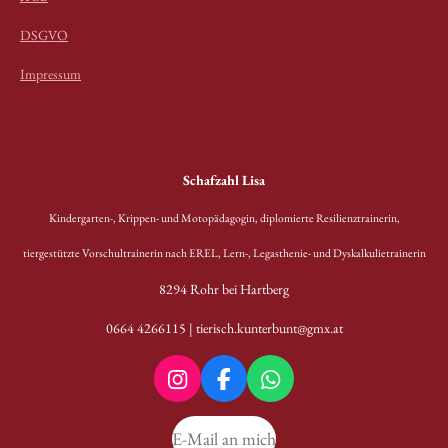
DSGVO
Impressum
Schafzahl Lisa
Kindergarten-, Krippen- und Motopädagogin, diplomierte Resilienztrainerin,
t
iergestützte Vorschultrainerin nach EREL,
Lern-, Legasthenie- und Dyskalkulietrainerin
8294 Rohr bei Hartberg
0664 4266115
|
tierisch.kunterbunt@gmx.at
I
F
W
n
a
h
s
c
a
E-Mail an mich