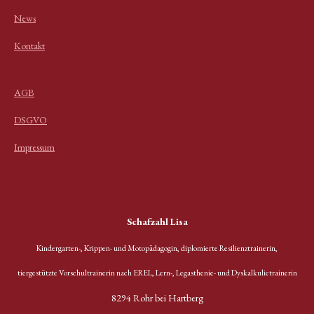
e
e
e
e
n
n
n
n
News
Kontakt
AGB
DSGVO
Impressum
Schafzahl Lisa
Kindergarten-, Krippen- und Motopädagogin, diplomierte Resilienztrainerin,
t
iergestützte Vorschultrainerin nach EREL,
Lern-, Legasthenie- und Dyskalkulietrainerin
8294 Rohr bei Hartberg